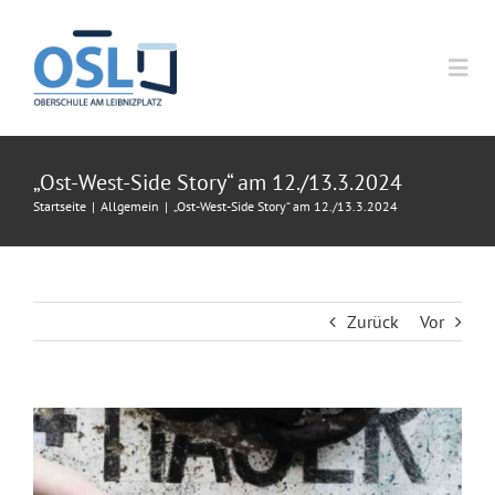
Zum
Inhalt
springen
Togg
Navi
HOME
„Ost-West-Side Story“ am 12./13.3.2024
Startseite
|
Allgemein
|
„Ost-West-Side Story“ am 12./13.3.2024
OSL
UNSERE SCHULE
SCHWERPUNKTE
Zurück
Vor
SCHULLEITUNG
KULTURELLE BILDUNG
SCHÜLER*INNEN
Zeige
KUNST
SEKRETARIAT
NATURSPORTARTEN
ANWAHL DER OBERSTUFE – TERMINE
ELTERN
grösseres
Bild