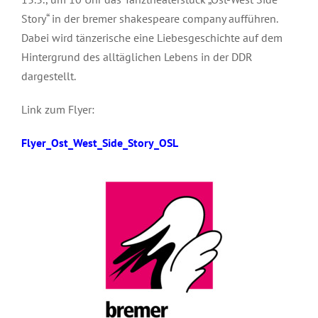
ANWAHL DER OBERSTUFE – INFOS &
Story“ in der bremer shakespeare company aufführen.
ENGLISCH
TERMINE
Dabei wird tänzerische eine Liebesgeschichte auf dem
Hintergrund des alltäglichen Lebens in der DDR
GESCHICHTE
dargestellt.
Link zum Flyer:
MATHEMATIK
Flyer_Ost_West_Side_Story_OSL
PÄDAGOGIK
PHILOSOPHIE
PSYCHOLOGIE
SPORT