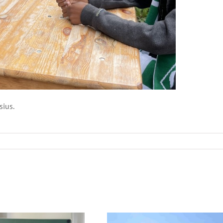
sius.
Kursfahrt Sport-LK
schau Jahrgang 7
Atlantikküste