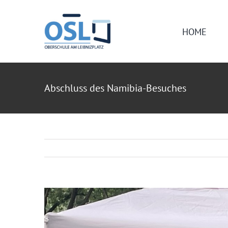
Zum
Inhalt
HOME
springen
Abschluss des Namibia-Besuches
Zeige
grösseres
Bild