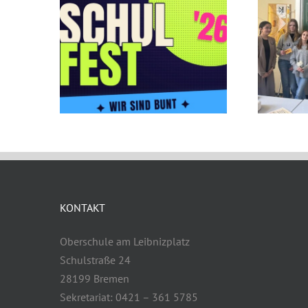
KONTAKT
Oberschule am Leibnizplatz
Schulstraße 24
28199 Bremen
Sekretariat: 0421 – 361 5785