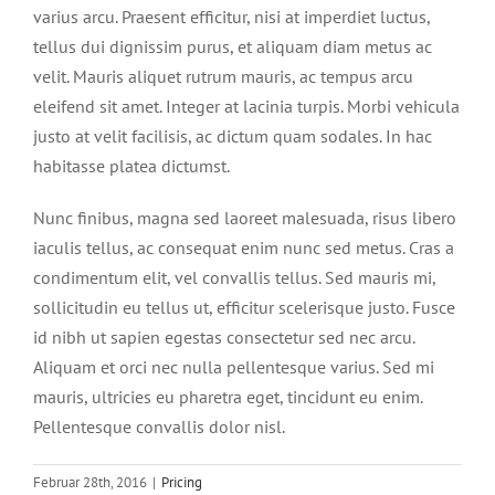
varius arcu. Praesent efficitur, nisi at imperdiet luctus,
MUSIK
KOLLEGIUM
GLOBALES LERNEN
SEK I
LEITBILD
KONTAKT
tellus dui dignissim purus, et aliquam diam metus ac
velit. Mauris aliquet rutrum mauris, ac tempus arcu
THEATER
BILDUNG NACHHALTIGE ENTWICKLUNG
JAHRGANG 5
LAGEPLÄNE
SEK II
GANZTAG
KONTAKT
eleifend sit amet. Integer at lacinia turpis. Morbi vehicula
justo at velit facilisis, ac dictum quam sodales. In hac
habitasse platea dictumst.
SCHULPARTNERSCHAFT
JAHRGANG 6
GYMNASIALE OBERSTUFE DER OSL
DEPENDANCE ALPHABETISIERUNG
AG ANGEBOT
ELTERNBEIRAT
Nunc finibus, magna sed laoreet malesuada, risus libero
ERASMUS+
JAHRGANG 7
FACHUNTERRICHT IN DER OBERSTUFE
ARCHIV
ANSPRECHPARTNER
ABWESENHEIT
iaculis tellus, ac consequat enim nunc sed metus. Cras a
condimentum elit, vel convallis tellus. Sed mauris mi,
sollicitudin eu tellus ut, efficitur scelerisque justo. Fusce
BIOLOGIE
JAHRGANG 8 (Pilotjahrgang)
JAHRGANG 11 (E-PHASE)
VERTRAUENSLEHRER
ANSPRECHPARTNER
id nibh ut sapien egestas consectetur sed nec arcu.
Aliquam et orci nec nulla pellentesque varius. Sed mi
DARSTELLENDES SPIEL
JAHRGANG 9
JAHRGANG 12 (Q1)
BERUFLICHE ORIENTIERUNG
SCHULVEREIN
mauris, ultricies eu pharetra eget, tincidunt eu enim.
Pellentesque convallis dolor nisl.
DEUTSCH
JAHRGANG 10
JAHRGANG 13 (Q2)
SENIORPARTNER IN SCHOOL
Februar 28th, 2016
|
Pricing