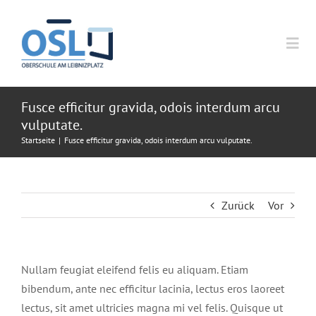
Zum
Inhalt
springen
Togg
Navi
HOME
Fusce efficitur gravida, odois interdum arcu
vulputate.
Startseite
|
Fusce efficitur gravida, odois interdum arcu vulputate.
OSL
UNSERE SCHULE
SCHWERPUNKTE
Zurück
Vor
SCHULLEITUNG
KULTURELLE BILDUNG
SCHÜLER*INNEN
Nullam feugiat eleifend felis eu aliquam. Etiam
KUNST
SEKRETARIAT
NATURSPORTARTEN
ANWAHL DER OBERSTUFE – TERMINE
ELTERN
bibendum, ante nec efficitur lacinia, lectus eros laoreet
lectus, sit amet ultricies magna mi vel felis. Quisque ut